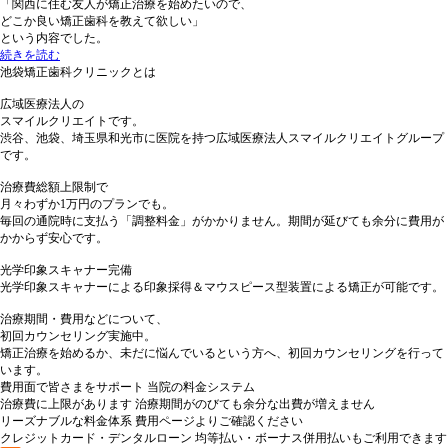
「関西に住む友人が矯正治療を始めたいので、
どこか良い矯正歯科を教えて欲しい」
という内容でした。
続きを読む
池袋矯正歯科クリニックとは
広域医療法人の
スマイルクリエイトです。
渋谷、池袋、埼玉県和光市に医院を持つ広域医療法人スマイルクリエイトグループ
です。
治療費総額上限制で
月々わずか1万円のプランでも。
毎回の通院時に支払う「調整料金」がかかりません。期間が延びても余分に費用が
かからず安心です。
光学印象スキャナー完備
光学印象スキャナーによる印象採得＆マウスピース型装置による矯正が可能です。
治療期間・費用などについて、
初回カウンセリング実施中。
矯正治療を始めるか、未だに悩んでいるという方へ、初回カウンセリングを行って
います。
費用面で皆さまをサポート 当院の料金システム
治療費に上限があります
治療期間がのびても余分な出費が増えません
リーズナブルな料金体系
費用ページよりご確認ください
クレジットカード・デンタルローン
均等払い・ボーナス併用払いもご利用できます