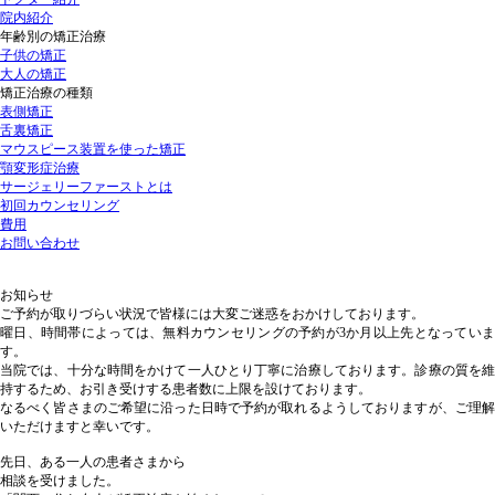
院内紹介
年齢別の矯正治療
子供の矯正
大人の矯正
矯正治療の種類
表側矯正
舌裏矯正
マウスピース装置を使った矯正
顎変形症治療
サージェリーファーストとは
初回カウンセリング
費用
お問い合わせ
お知らせ
ご予約が取りづらい状況で皆様には大変ご迷惑をおかけしております。
曜日、時間帯によっては、無料カウンセリングの予約が3か月以上先となっていま
す。
当院では、十分な時間をかけて一人ひとり丁寧に治療しております。診療の質を維
持するため、お引き受けする患者数に上限を設けております。
なるべく皆さまのご希望に沿った日時で予約が取れるようしておりますが、ご理解
いただけますと幸いです。
先日、ある一人の患者さまから
相談を受けました。