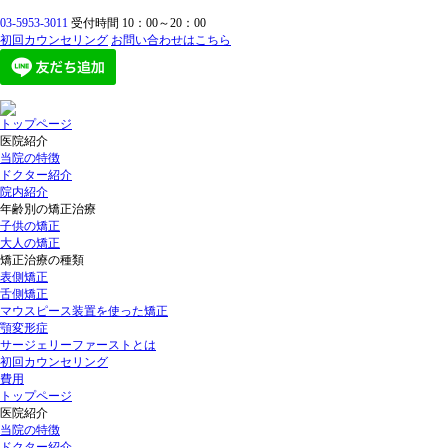
03-5953-3011
受付時間 10：00～20：00
初回カウンセリング
お問い合わせはこちら
トップページ
医院紹介
当院の特徴
ドクター紹介
院内紹介
年齢別の矯正治療
子供の矯正
大人の矯正
矯正治療の種類
表側矯正
舌側矯正
マウスピース装置を使った矯正
顎変形症
サージェリーファーストとは
初回カウンセリング
費用
トップページ
医院紹介
当院の特徴
ドクター紹介